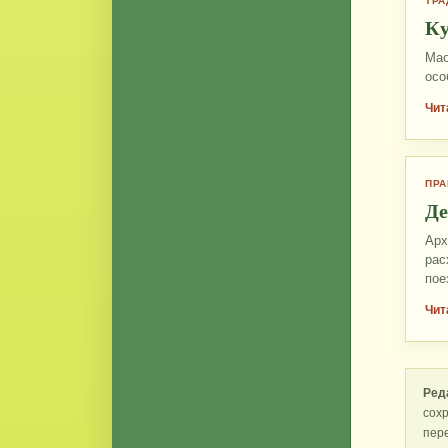
ТРА
Ку
Мао
осо
Чит
ПРА
Де
Арх
рас
пое
Чит
Ред
сохр
пер