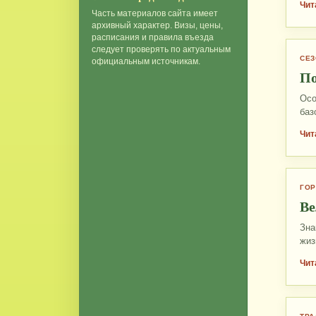
Чит
Часть материалов сайта имеет
архивный характер. Визы, цены,
расписания и правила въезда
следует проверять по актуальным
СЕ
официальным источникам.
По
Осо
баз
Чит
ГО
Ве
Зна
жиз
Чит