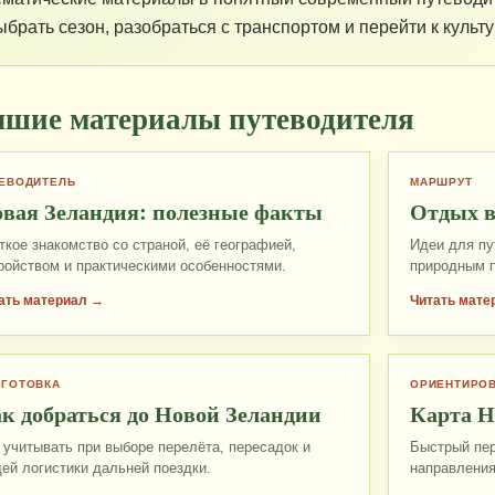
ыбрать сезон, разобраться с транспортом и перейти к культ
шие материалы путеводителя
ЕВОДИТЕЛЬ
МАРШРУТ
вая Зеландия: полезные факты
Отдых в
ткое знакомство со страной, её географией,
Идеи для пу
ройством и практическими особенностями.
природным п
ать материал →
Читать мате
ДГОТОВКА
ОРИЕНТИРО
к добраться до Новой Зеландии
Карта Н
 учитывать при выборе перелёта, пересадок и
Быстрый пер
ей логистики дальней поездки.
направления