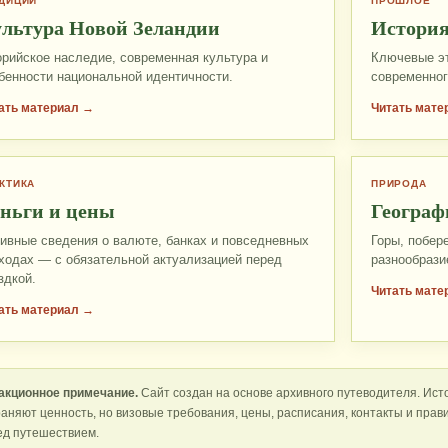
ДИЦИИ
ПРОШЛОЕ
льтура Новой Зеландии
История
рийское наследие, современная культура и
Ключевые эт
бенности национальной идентичности.
современног
ать материал →
Читать мате
КТИКА
ПРИРОДА
ньги и цены
Географ
ивные сведения о валюте, банках и повседневных
Горы, побер
ходах — с обязательной актуализацией перед
разнообрази
здкой.
Читать мате
ать материал →
акционное примечание.
Сайт создан на основе архивного путеводителя. Ист
аняют ценность, но визовые требования, цены, расписания, контакты и пра
ед путешествием.